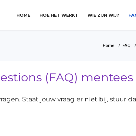
HOME
HOE HET WERKT
WIE ZIJN WIJ?
FA
Home
FAQ
uestions (FAQ) mentees
gen. Staat jouw vraag er niet bij, stuur d